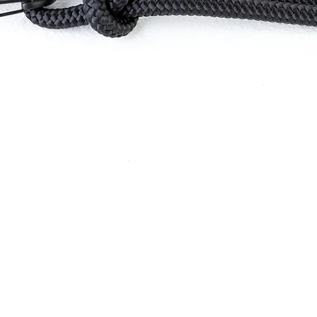
Greita peržiūra