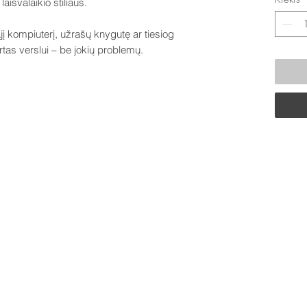
laisvalaikio stiliaus.
į kompiuterį, užrašų knygutę ar tiesiog
rtas verslui – be jokių problemų.