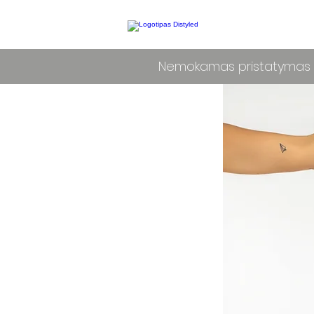
Nemokamas pristatymas L