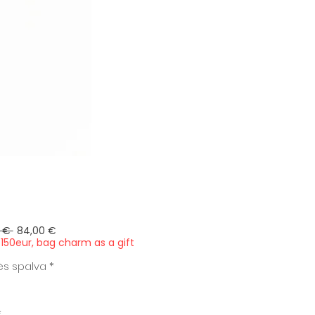
Įprastinė
Pardavimo
 € 
84,00 €
kaina
kaina
150eur, bag charm as a gift
ės spalva
*
*