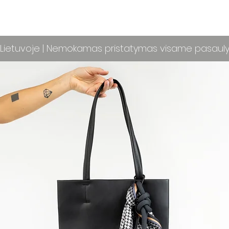
ietuvoje | Nemokamas pristatymas visame pasaul