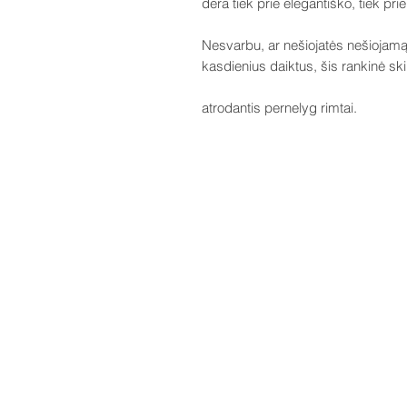
dera tiek prie elegantiško, tiek prie 
Nesvarbu, ar nešiojatės nešiojamąj
kasdienius daiktus, šis rankinė ski
atrodantis pernelyg rimtai.