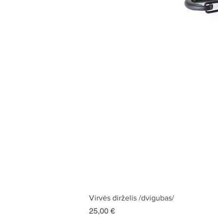
Virvės dirželis /dvigubas/
Kaina
25,00 €