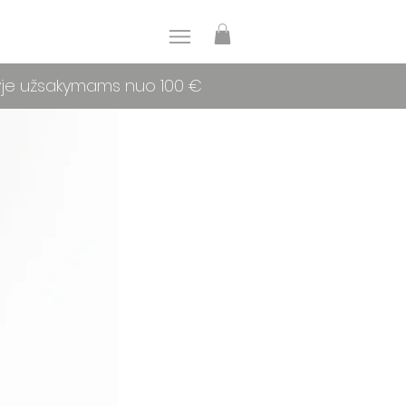
yje užsakymams nuo 100 €