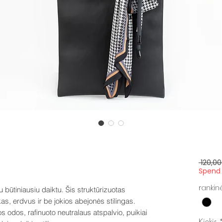
 120,00
Spend 
rankin
 būtiniausiu daiktu. Šis struktūrizuotas
as, erdvus ir be jokios abejonės stilingas.
odos, rafinuoto neutralaus atspalvio, puikiai
Kiekis