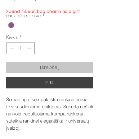
kaina
kaina
Spend 150eur, bag charm as a gift
rankinės spalva
*
Kiekis
*
Į krepšelį
Pirkti
Ši madinga, kompaktiška rankinė puikiai
tiks kasdieniams daiktams. Sukurta nešioti
rankoje, reguliuojama trumpa rankena
suteikia rankinei elegantišką ir universalų
įvaizdį.