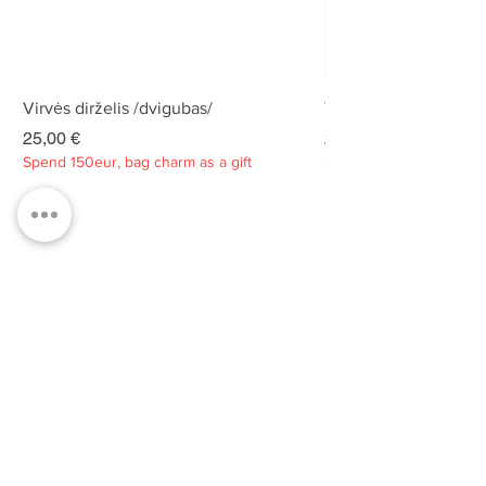
Virvės dirželis /dvigubas/
Virvės dirželis /dvigu
Kaina
Kaina
25,00 €
25,00 €
Spend 150eur, bag charm as a gift
Spend 150eur, bag charm
Privatumo politika
Apie
Kontaktai
Klientų aptarnavimas
Tvarumas