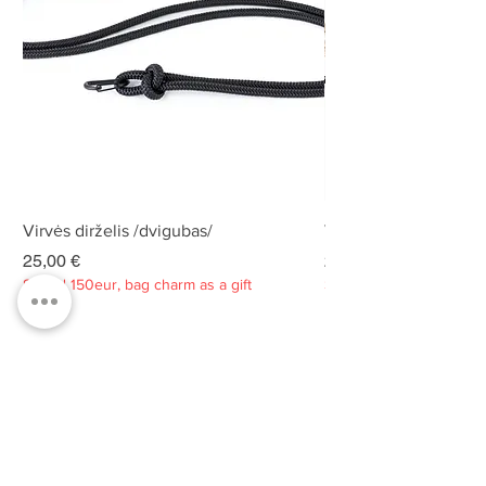
Virvės dirželis /dvigubas/
Virvės dirželis /dvigu
Kaina
Kaina
25,00 €
25,00 €
Spend 150eur, bag charm as a gift
Spend 150eur, bag charm
Privatumo politika
Apie