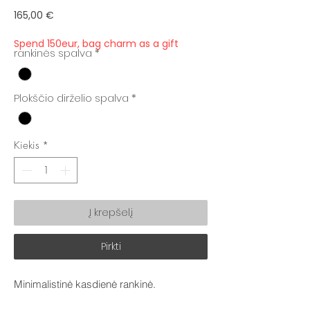
Price
165,00 €
Spend 150eur, bag charm as a gift
rankinės spalva
*
Plokščio dirželio spalva
*
Kiekis
*
Į krepšelį
Pirkti
Minimalistinė kasdienė rankinė.