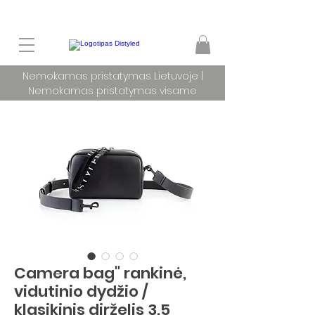
Nemokamas pristatymas Lietuvoje |
Nemokamas pristatymas visame
pasaulyje užsakymams nuo 100 €
Camera bag" rankinė,
vidutinio dydžio /
klasikinis dirželis 3.5