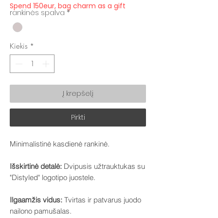
Spend 150eur, bag charm as a gift
rankinės spalva
*
Kiekis
*
Į krepšelį
Pirkti
Minimalistinė kasdienė rankinė.
Išskirtinė detalė:
Dvipusis užtrauktukas su
"Distyled" logotipo juostele.
Ilgaamžis vidus:
Tvirtas ir patvarus juodo
nailono pamušalas.