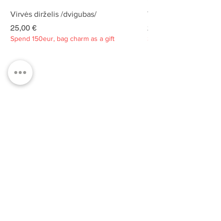
Virvės dirželis /dvigubas/
Virvės dirželis /dvigu
Kaina
Kaina
25,00 €
25,00 €
Spend 150eur, bag charm as a gift
Spend 150eur, bag charm
Privatumo politika
Apie
Kontaktai
Klientų aptarnavimas
Tvarumas
PRENUMERUOKITE MŪSŲ
NAUJIENLAIŠKĮ