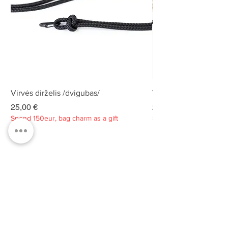
Virvės dirželis /dvigubas/
Virvės dirželis /dvigu
Kaina
Kaina
25,00 €
25,00 €
Spend 150eur, bag charm as a gift
Spend 150eur, bag charm
Privatumo politika
Apie
Kontaktai
Klientų aptarnavimas