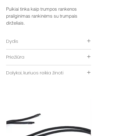
Puikiai tinka kaip trumpos rankenos
prailginimas rankinėms su trumpais
dirželiais.
Dydis
~250 cm.
Priežiūra
„Distyled“ virvės dirželiui valyti naudokite
Dalykai, kuriuos reikia žinoti
muilo putas ir šepetį.
Šis dirželis pagamintas iš 10 mm sintetinės
virvės.