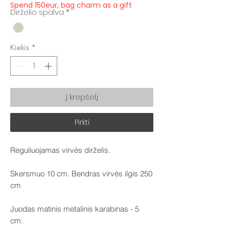
Spend 150eur, bag charm as a gift
Dirželio spalva
*
Kiekis
*
Į krepšelį
Pirkti
Reguliuojamas virvės dirželis.
Skersmuo 10 cm. Bendras virvės ilgis 250
cm
Juodas matinis metalinis karabinas - 5
cm.