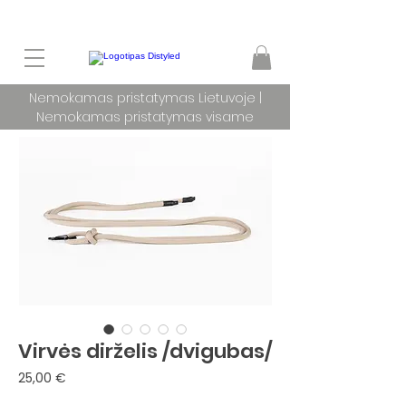
Nemokamas pristatymas Lietuvoje |
Nemokamas pristatymas visame
pasaulyje užsakymams nuo 100 €
Virvės dirželis /dvigubas/
Price
25,00 €