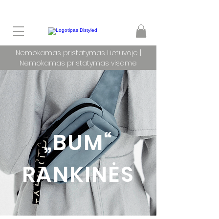
Nemokamas pristatymas Lietuvoje |
Nemokamas pristatymas visame
pasaulyje užsakymams nuo 100 €
„BUM“
RANKINĖS