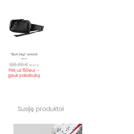
"Bum bag" rankinė
Įprastinė kaina
Pardavimo kaina
120,00 €
84,00 €
Pirk už 150eur –
gauk pakabuką
Susiję produktai