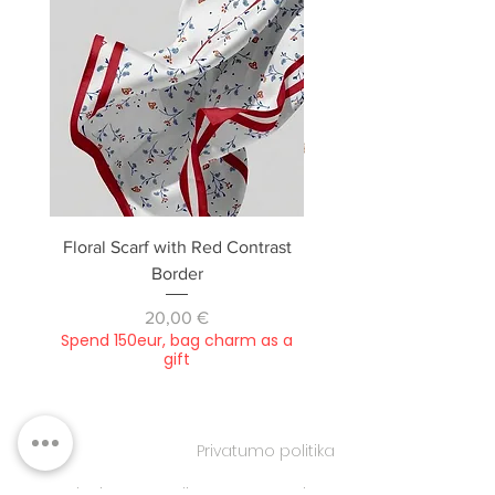
Floral Scarf with Red Contrast
Camera bag, small / dou
Border
Kaina
20,00 €
Spend 150eur, bag charm as a
Spend 150eur, bag cha
gift
Privatumo politika
Apie
Kontaktai
Klientų aptarnavimas