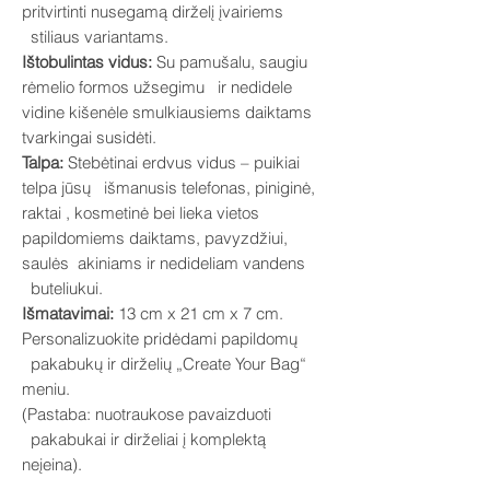
pritvirtinti nusegamą dirželį įvairiems
stiliaus variantams.
Ištobulintas vidus:
Su pamušalu, saugiu
rėmelio formos užsegimu ir nedidele
vidine kišenėle smulkiausiems daiktams
tvarkingai susidėti.
Talpa:
Stebėtinai erdvus vidus – puikiai
telpa jūsų išmanusis telefonas, piniginė,
raktai , kosmetinė bei lieka vietos
papildomiems daiktams, pavyzdžiui,
saulės akiniams ir nedideliam vandens
buteliukui.
Išmatavimai:
13 cm x 21 cm x 7 cm.
Personalizuokite pridėdami papildomų
pakabukų ir dirželių „Create Your Bag“
meniu.
(Pastaba: nuotraukose pavaizduoti
pakabukai ir dirželiai į komplektą
neįeina).