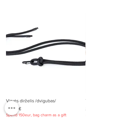
Virvės dirželis /dvigubas/
Virvės dirželis /dvigu
Kaina
Kaina
25,00 €
25,00 €
Spend 150eur, bag charm as a gift
Spend 150eur, bag charm