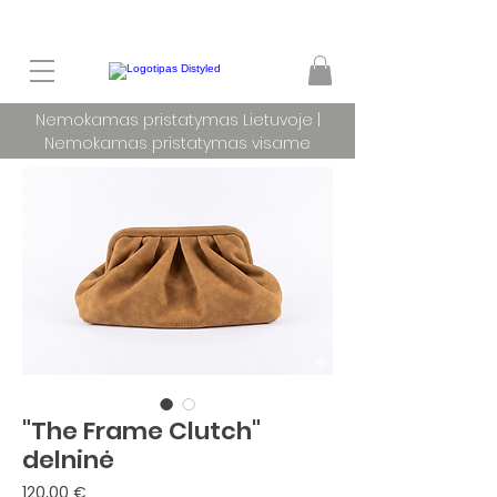
Nemokamas pristatymas Lietuvoje |
Nemokamas pristatymas visame
pasaulyje užsakymams nuo 100 €
"The Frame Clutch"
delninė
Price
120,00 €