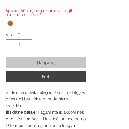
Spend 150eur, bag charm as a gift
rankinės spalva
*
Kiekis
*
Į krepšelį
Pirkti
Ši delninė suteiks elegantiškos nostalgijos
prieskonį bet kokiam moderniam
įvaizdžiui.
Išskirtinė detalė:
Pagaminta iš aksominės
dirbtinės zomšos. Rankinė turi nedidelius
D formos žiedelius, prie kurių lengva