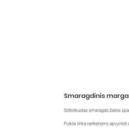
Smaragdinis margas 
​Sofistikuotas smaragdo žalios spal
​Puikiai tinka rankenoms apvynioti