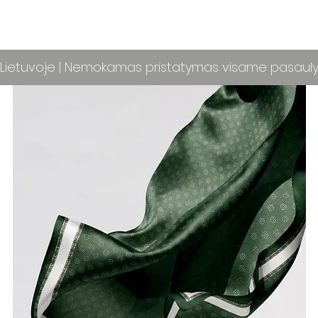
ietuvoje | Nemokamas pristatymas visame pasaul