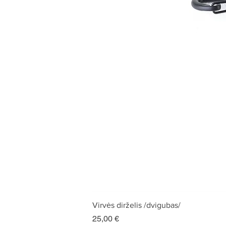
Virvės dirželis /dvigubas/
Kaina
25,00 €