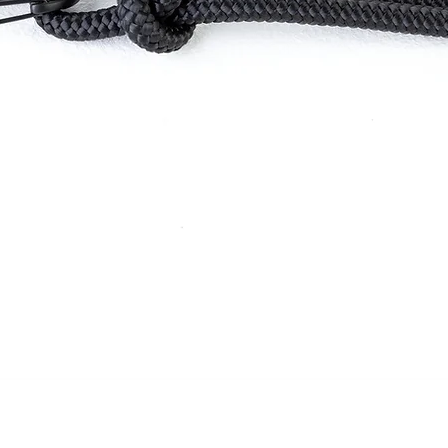
Greita peržiūra