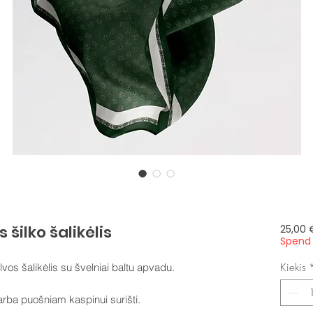
šilko šalikėlis
25,00 
Spend 
vos šalikėlis su švelniai baltu apvadu.
Kiekis
 arba puošniam kaspinui surišti.