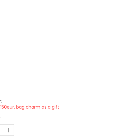
Price
€
150eur, bag charm as a gift
*