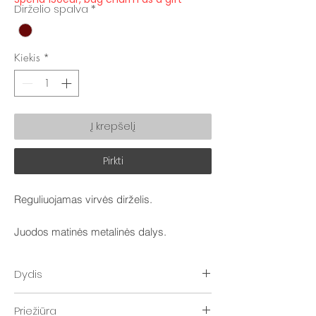
Dirželio spalva
*
Kiekis
*
Į krepšelį
Pirkti
Reguliuojamas virvės dirželis.
Juodos matinės metalinės dalys.
Dydis
~150 cm.
Priežiūra