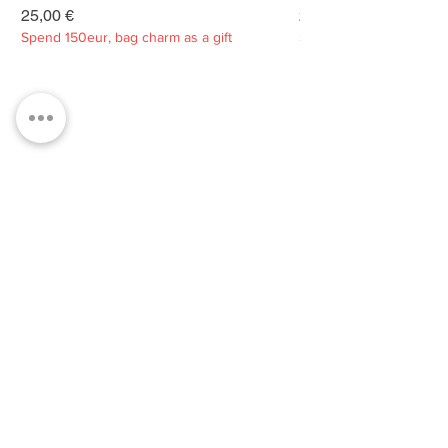
Kaina
Kaina
25,00 €
25,00 €
Spend 150eur, bag charm as a gift
Spend 150eur, bag charm
Privatumo politika
Apie
Kontaktai
Klientų aptarnavimas
Tvarumas
PRENUMERUOKITE MŪSŲ
NAUJIENLAIŠKĮ