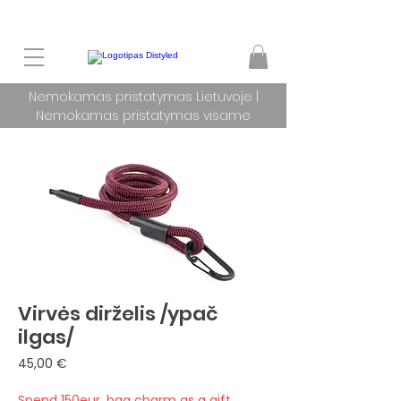
Nemokamas pristatymas Lietuvoje |
Nemokamas pristatymas visame
pasaulyje užsakymams nuo 100 €
Virvės dirželis /ypač
ilgas/
Price
45,00 €
Spend 150eur, bag charm as a gift