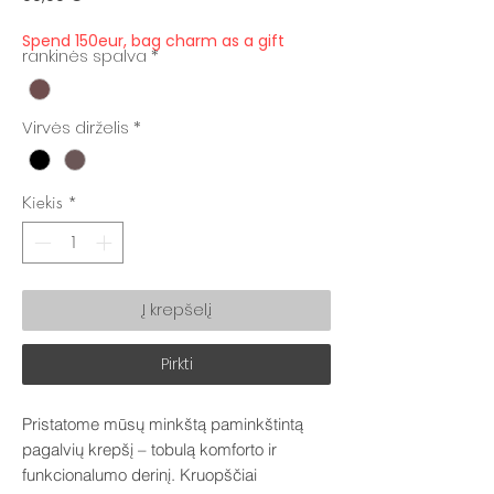
Spend 150eur, bag charm as a gift
rankinės spalva
*
Virvės dirželis
*
Kiekis
*
Į krepšelį
Pirkti
Pristatome mūsų minkštą paminkštintą
pagalvių krepšį – tobulą komforto ir
funkcionalumo derinį. Kruopščiai