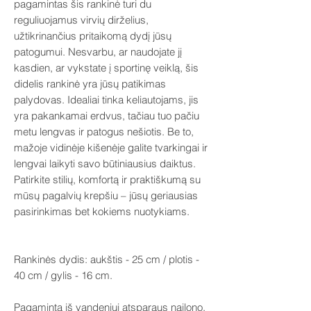
pagamintas šis rankinė turi du
reguliuojamus virvių dirželius,
užtikrinančius pritaikomą dydį jūsų
patogumui. Nesvarbu, ar naudojate jį
kasdien, ar vykstate į sportinę veiklą, šis
didelis rankinė yra jūsų patikimas
palydovas. Idealiai tinka keliautojams, jis
yra pakankamai erdvus, tačiau tuo pačiu
metu lengvas ir patogus nešiotis. Be to,
mažoje vidinėje kišenėje galite tvarkingai ir
lengvai laikyti savo būtiniausius daiktus.
Patirkite stilių, komfortą ir praktiškumą su
mūsų pagalvių krepšiu – jūsų geriausias
pasirinkimas bet kokiems nuotykiams.
Rankinės dydis: aukštis - 25 cm / plotis -
40 cm / gylis - 16 cm.
Pagaminta iš vandeniui atsparaus nailono,