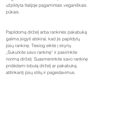
užpildyta Italijoje pagamintais veganiškais
pūkais.
Papildomą dirželį arba rankinės pakabuką
galima įsigyti atskirai, kad jis papildytų
jūsų rankinę. Tiesiog eikite į skyrių
„Sukurkite savo rankinę“ ir pasirinkite
norimą dirželį. Suasmeninkite savo rankinę
pridėdami tobulą dirželį ar pakabuką,
atitinkantį jūsų stilių ir pageidavimus.