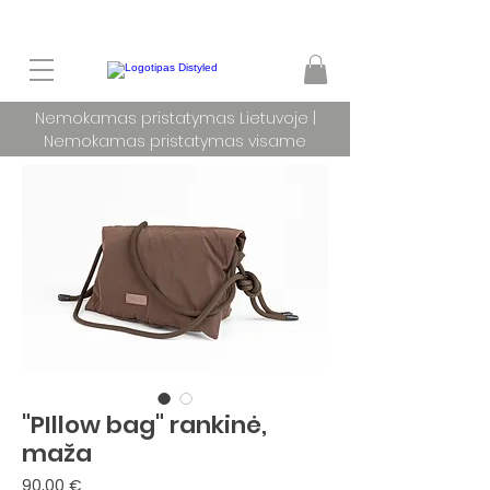
Nemokamas pristatymas Lietuvoje |
Nemokamas pristatymas visame
pasaulyje užsakymams nuo 100 €
"PIllow bag" rankinė,
maža
Price
90,00 €