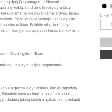
itaikomą dydį jūsų patogumui. Nesvarbu, ar
sportinę veiklą, šis didelis krepšys yra jūsų
a keliautojams, jis yra pakankamai erdvus, tačiau
Kiekis
ešiotis. Be to, mažoje vidinėje kišenėje galite
iniausius daiktus. Patirkite stilių, komfortą ir
pšiu – jūsų geriausias pasirinkimas bet kokiems
otis - 40 cm / gylis - 16 cm.
ailono, užpildyta Italijoje pagamintais
abuką galima įsigyti atskirai, kad jis papildytų
ų „Sukurkite savo rankinę“ ir pasirinkite norimą
 pridėdami tobulą dirželį ar pakabuką, atitinkantį