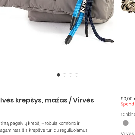
vės krepšys, mažas / Virvės
90,00 
Spend 
rankin
ntą pagalvių krepšį – tobulą komforto ir
pagamintas šis krepšys turi du reguliuojamus
Virvės 