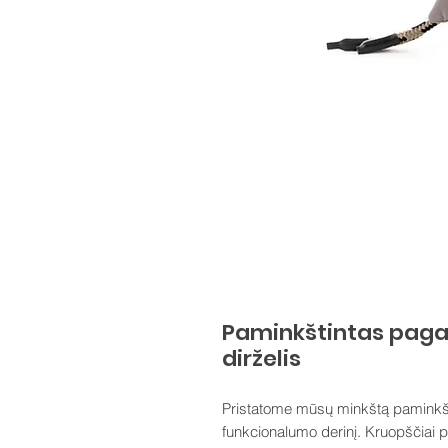
Paminkštintas pagal
dirželis
Pristatome mūsų minkštą paminkšti
funkcionalumo derinį. Kruopščiai 