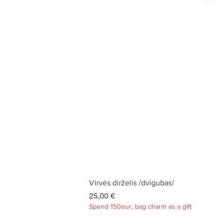
Virvės dirželis /dvigubas/
Kaina
25,00 €
Spend 150eur, bag charm as a gift