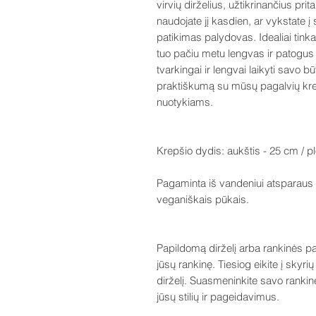
virvių dirželius, užtikrinančius pr
naudojate jį kasdien, ar vykstate į 
patikimas palydovas. Idealiai tink
tuo pačiu metu lengvas ir patogus n
tvarkingai ir lengvai laikyti savo būt
praktiškumą su mūsų pagalvių kre
nuotykiams.
Krepšio dydis: aukštis - 25 cm / pl
Pagaminta iš vandeniui atsparaus n
veganiškais pūkais.
Papildomą dirželį arba rankinės pak
jūsų rankinę. Tiesiog eikite į skyri
dirželį. Suasmeninkite savo rankinę
jūsų stilių ir pageidavimus.