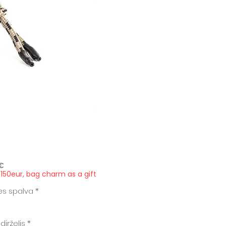
Price
€
150eur, bag charm as a gift
ės spalva
*
dirželis
*