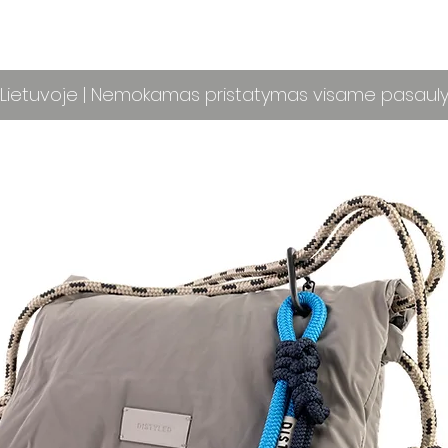
ietuvoje | Nemokamas pristatymas visame pasaul