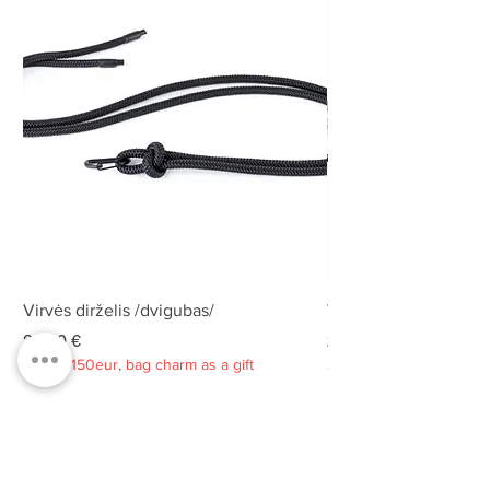
Virvės dirželis /dvigubas/
Virvės dirželis /dvigu
Kaina
Kaina
25,00 €
25,00 €
Spend 150eur, bag charm as a gift
Spend 150eur, bag charm