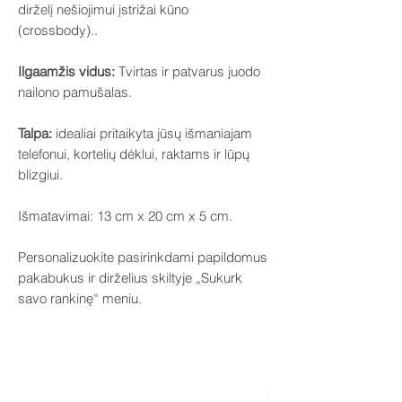
dirželį nešiojimui įstrižai kūno
(crossbody)..
Ilgaamžis vidus:
Tvirtas ir patvarus juodo
nailono pamušalas.
Talpa:
idealiai pritaikyta jūsų išmaniajam
telefonui, kortelių dėklui, raktams ir lūpų
blizgiui.
Išmatavimai: 13 cm x 20 cm x 5 cm.
Personalizuokite pasirinkdami papildomus
pakabukus ir dirželius skiltyje „Sukurk
savo rankinę“ meniu.