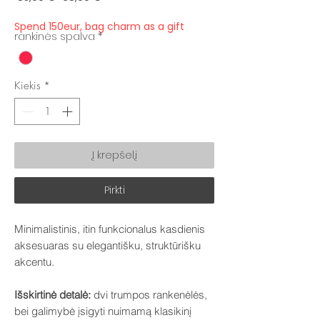
kaina
kaina
Spend 150eur, bag charm as a gift
rankinės spalva
*
Kiekis
*
Į krepšelį
Pirkti
Minimalistinis, itin funkcionalus kasdienis
aksesuaras su elegantišku, struktūrišku
akcentu.
Išskirtinė detalė:
dvi trumpos rankenėlės,
bei galimybė įsigyti nuimamą klasikinį