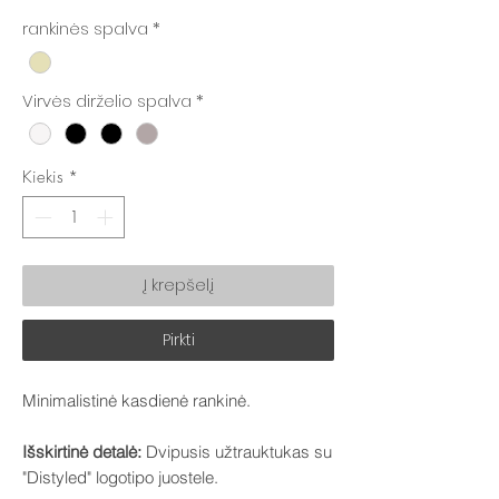
kaina
kaina
rankinės spalva
*
Virvės dirželio spalva
*
Kiekis
*
Į krepšelį
Pirkti
Minimalistinė kasdienė rankinė.
Išskirtinė detalė:
Dvipusis užtrauktukas su
"Distyled" logotipo juostele.