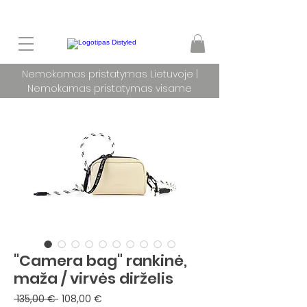
Nemokamas pristatymas Lietuvoje |
Nemokamas pristatymas visame
pasaulyje užsakymams nuo 100 €
"Camera bag" rankinė,
maža / virvės dirželis
Įprastinė
Pardavimo
 135,00 € 
108,00 €