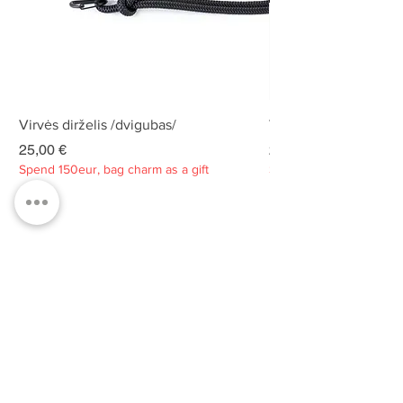
Virvės dirželis /dvigubas/
Virvės dirželis /dvigu
Kaina
Kaina
25,00 €
25,00 €
Spend 150eur, bag charm as a gift
Spend 150eur, bag charm
Privatumo politika
Apie
Kontaktai
Klientų aptarnavimas
Tvarumas