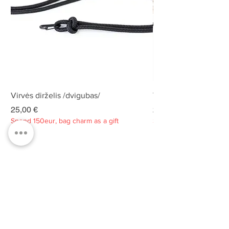
Virvės dirželis /dvigubas/
Virvės dirželis /dvigu
Kaina
Kaina
25,00 €
25,00 €
Spend 150eur, bag charm as a gift
Spend 150eur, bag charm
Privatumo politika
Apie
Kontaktai
Klientų aptarnavimas