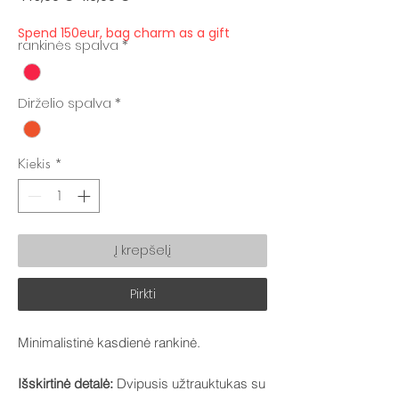
kaina
kaina
Spend 150eur, bag charm as a gift
rankinės spalva
*
Dirželio spalva
*
Kiekis
*
Į krepšelį
Pirkti
Minimalistinė kasdienė rankinė.
Išskirtinė detalė:
Dvipusis užtrauktukas su