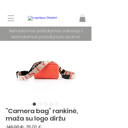
Nemokamas pristatymas Lietuvoje |
Nemokamas pristatymas visame
pasaulyje užsakymams nuo 100 €
"Camera bag" rankinė,
maža su logo diržu
Įprastinė
Pardavimo
 145,00 € 
116,00 €