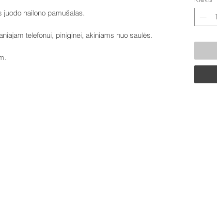
us juodo nailono pamušalas.
niajam telefonui, piniginei, akiniams nuo saulės.
m.