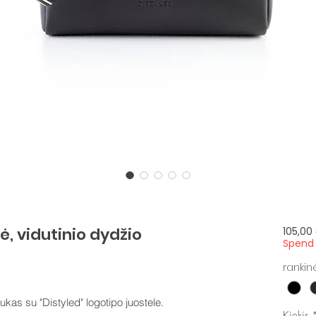
, vidutinio dydžio
105,00
Spend 
rankin
kas su "Distyled" logotipo juostele.
Kiekis