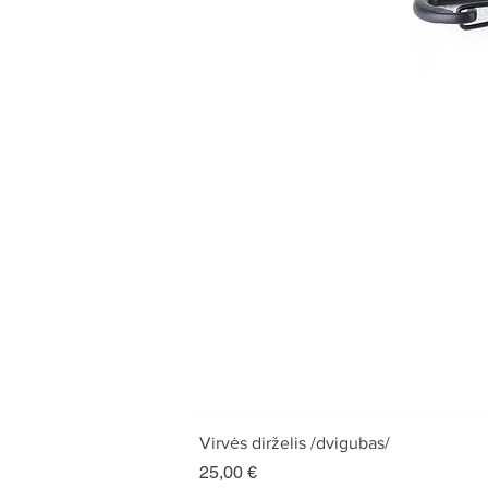
Virvės dirželis /dvigubas/
Kaina
25,00 €