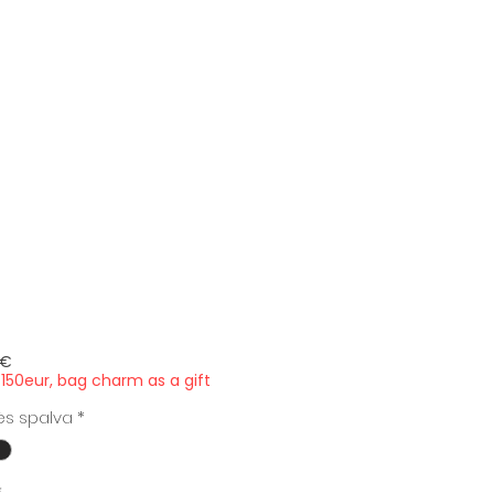
Price
 €
150eur, bag charm as a gift
ės spalva
*
*