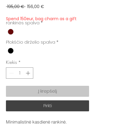
Įprastinė
Pardavimo
 195,00 € 
156,00 €
kaina
kaina
Spend 150eur, bag charm as a gift
rankinės spalva
*
Plokščio dirželio spalva
*
Kiekis
*
Į krepšelį
Pirkti
Minimalistinė kasdienė rankinė.