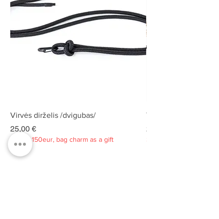
Virvės dirželis /dvigubas/
Virvės dirželis /dvigu
Kaina
Kaina
25,00 €
25,00 €
Spend 150eur, bag charm as a gift
Spend 150eur, bag charm
Privatumo politika
Apie