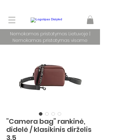
Nemokamas pristatymas Lietuvoje |
Nemokamas pristatymas visame
pasaulyje užsakymams nuo 100 €
"Camera bag" rankinė,
didelė / klasikinis dirželis
3.5