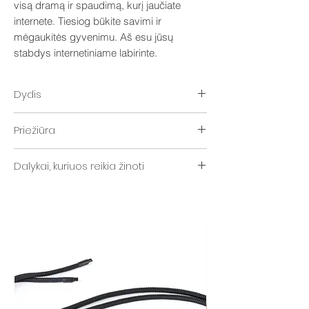
visą dramą ir spaudimą, kurį jaučiate
internete. Tiesiog būkite savimi ir
mėgaukitės gyvenimu. Aš esu jūsų
stabdys internetiniame labirinte.
Dydis
Rankinės dydis: aukštis - 43 cm / plotis - 35
Priežiūra
cm.
Paminkštintas, su pamušalu.
„Distyled“ rankinei valyti naudokite muilo
Pagaminta iš PU odos.
Dalykai, kuriuos reikia žinoti
putas ir kempinę.
Minkštas paminkštinimas, pamušalas.
Pagaminta iš PU odos.
Dirželis: dviguba virvė, reguliuojamas
mazgu.
Puikiai tinka 13-15 colių kompiuteriams.