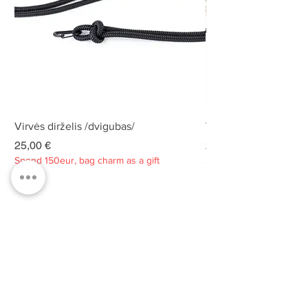
Virvės dirželis /dvigubas/
Virvės dirželis /dvigu
Kaina
Kaina
25,00 €
25,00 €
Spend 150eur, bag charm as a gift
Spend 150eur, bag charm
Privatumo politika
Apie
Kontaktai
Klientų aptarnavimas