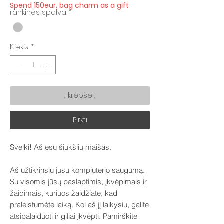
Spend 150eur, bag charm as a gift
rankinės spalva
*
Kiekis
*
Į krepšelį
Pirkti
Sveiki! Aš esu šiukšlių maišas.
Aš užtikrinsiu jūsų kompiuterio saugumą.
Su visomis jūsų paslaptimis, įkvėpimais ir
žaidimais, kuriuos žaidžiate, kad
praleistumėte laiką. Kol aš jį laikysiu, galite
atsipalaiduoti ir giliai įkvėpti. Pamirškite