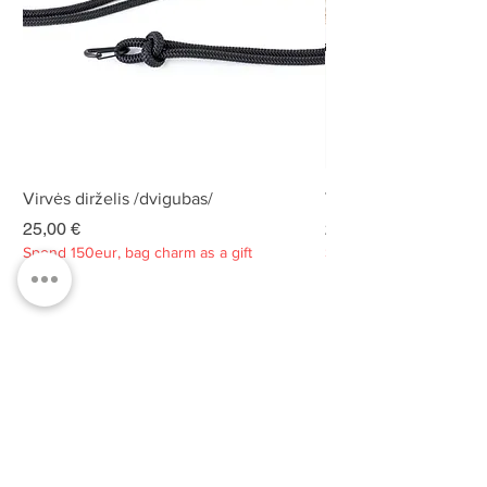
Virvės dirželis /dvigubas/
Virvės dirželis /dvigu
Kaina
Kaina
25,00 €
25,00 €
Spend 150eur, bag charm as a gift
Spend 150eur, bag charm
Privatumo politika
Apie
Kontaktai
Klientų aptarnavimas