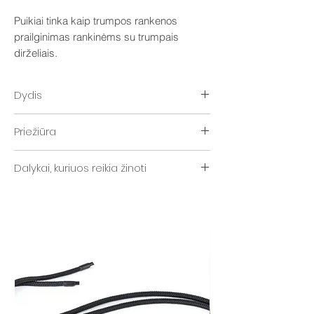
Puikiai tinka kaip trumpos rankenos
prailginimas rankinėms su trumpais
dirželiais.
Dydis
~250 cm.
Priežiūra
„Distyled“ virvės dirželiui valyti naudokite
Dalykai, kuriuos reikia žinoti
muilo putas ir šepetį.
Šis dirželis pagamintas iš 10 mm sintetinės
virvės.