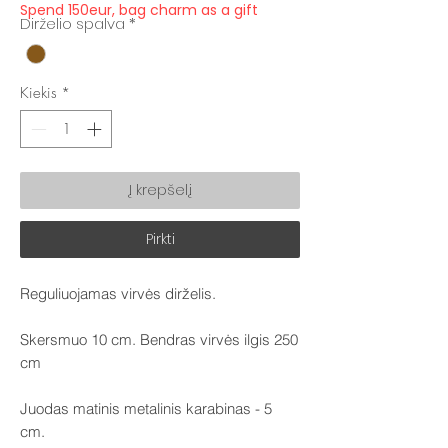
Spend 150eur, bag charm as a gift
Dirželio spalva
*
Kiekis
*
Į krepšelį
Pirkti
Reguliuojamas virvės dirželis.
Skersmuo 10 cm. Bendras virvės ilgis 250
cm
Juodas matinis metalinis karabinas - 5
cm.