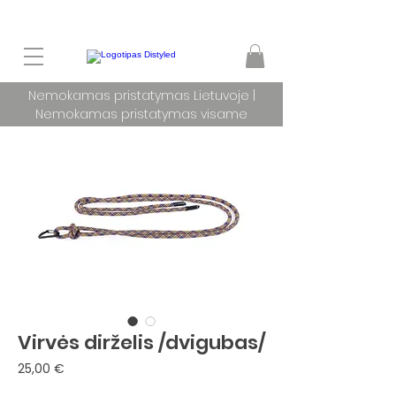
Nemokamas pristatymas Lietuvoje |
Nemokamas pristatymas visame
pasaulyje užsakymams nuo 100 €
Virvės dirželis /dvigubas/
Price
25,00 €