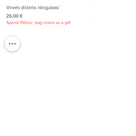
Virvės dirželis /dvigubas/
Virvės dirželis /dvigu
Kaina
Kaina
25,00 €
25,00 €
Spend 150eur, bag charm as a gift
Spend 150eur, bag charm
Privatumo politika
Apie
Kontaktai
Klientų aptarnavimas
Tvarumas
PRENUMERUOKITE MŪSŲ
NAUJIENLAIŠKĮ