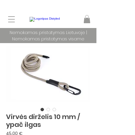
Nemokamas pristatymas Lietuvoje |
Nemokamas pristatymas visame
pasaulyje užsakymams nuo 100 €
Virvės dirželis 10 mm /
ypač ilgas
Price
45,00 €