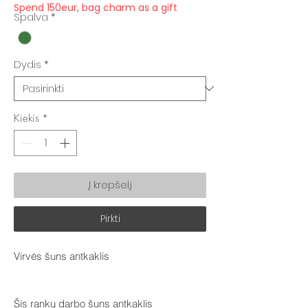
Spend 150eur, bag charm as a gift
Spalva
*
Dydis
*
Kiekis
*
Į krepšelį
Pirkti
Virvės šuns antkaklis
Šis rankų darbo šuns antkaklis