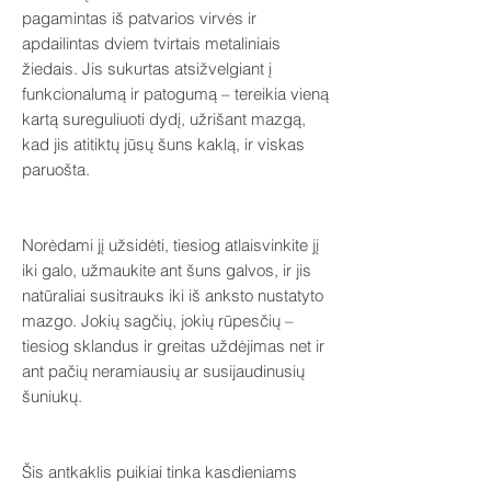
pagamintas iš patvarios virvės ir
apdailintas dviem tvirtais metaliniais
žiedais. Jis sukurtas atsižvelgiant į
funkcionalumą ir patogumą – tereikia vieną
kartą sureguliuoti dydį, užrišant mazgą,
kad jis atitiktų jūsų šuns kaklą, ir viskas
paruošta.
Norėdami jį užsidėti, tiesiog atlaisvinkite jį
iki galo, užmaukite ant šuns galvos, ir jis
natūraliai susitrauks iki iš anksto nustatyto
mazgo. Jokių sagčių, jokių rūpesčių –
tiesiog sklandus ir greitas uždėjimas net ir
ant pačių neramiausių ar susijaudinusių
šuniukų.
Šis antkaklis puikiai tinka kasdieniams