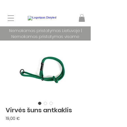
Nemokamas pristatymas Lietuvoje |
Nemokamas pristatymas visame
pasaulyje užsakymams nuo 100 €
Virvės šuns antkaklis
Price
19,00 €