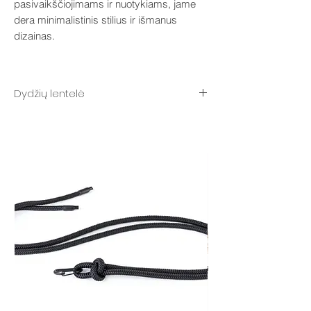
pasivaikščiojimams ir nuotykiams, jame
dera minimalistinis stilius ir išmanus
dizainas.
Dydžių lentelė
XS – skersmuo 8 mm, dydis: 22–34 cm
S skersmuo 10 mm, dydis 22–34 cm
M skersmuo 10 mm, dydis 29–40 cm
L skersmuo 10 mm, dydis 39–50 cm