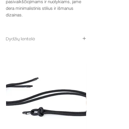
pasivaikščiojimams ir nuotykiams, jame
dera minimalistinis stilius ir išmanus
dizainas.
Dydžių lentelė
XS – skersmuo 8 mm, dydis: 22–34 cm
S skersmuo 10 mm, dydis 22–34 cm
M skersmuo 10 mm, dydis 29–40 cm
L skersmuo 10 mm, dydis 39–50 cm