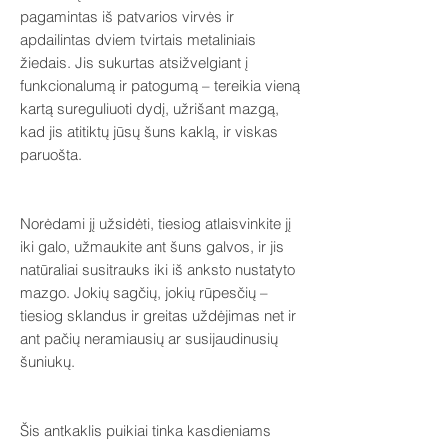
pagamintas iš patvarios virvės ir
apdailintas dviem tvirtais metaliniais
žiedais. Jis sukurtas atsižvelgiant į
funkcionalumą ir patogumą – tereikia vieną
kartą sureguliuoti dydį, užrišant mazgą,
kad jis atitiktų jūsų šuns kaklą, ir viskas
paruošta.
Norėdami jį užsidėti, tiesiog atlaisvinkite jį
iki galo, užmaukite ant šuns galvos, ir jis
natūraliai susitrauks iki iš anksto nustatyto
mazgo. Jokių sagčių, jokių rūpesčių –
tiesiog sklandus ir greitas uždėjimas net ir
ant pačių neramiausių ar susijaudinusių
šuniukų.
Šis antkaklis puikiai tinka kasdieniams