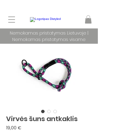
Nemokamas pristatymas Lietuvoje |
Nemokamas pristatymas visame
pasaulyje užsakymams nuo 100 €
Virvės šuns antkaklis
Price
19,00 €