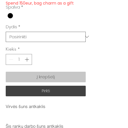
Spend 150eur, bag charm as a gift
Spalva
*
Dydis
*
Kiekis
*
Į krepšelį
Pirkti
Virvės šuns antkaklis
Šis rankų darbo šuns antkaklis