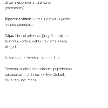
dirželį nešiojimui įstrižai kūno
(crossbody)..
Ilgaamžis vidus:
Tvirtas ir patvarus juodo
nailono pamušalas.
Talpa:
idealiai pritaikyta jūsų išmaniajam
telefonui, kortelių dėklui, raktams ir lūpų
blizgiui.
Išmatavimai: 18 cm x 14 cm x 5 cm.
Personalizuokite pasirinkdami papildomus
pakabukus ir dirželius skiltyje „Sukurk
savo rankinę“ meniu.