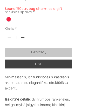
kaina
kaina
Spend 150eur, bag charm as a gift
rankinės spalva
*
Kiekis
*
Į krepšelį
Pirkti
Minimalistinis, itin funkcionalus kasdienis
aksesuaras su elegantišku, struktūrišku
akcentu.
Išskirtinė detalė:
dvi trumpos rankenėlės,
bei galimybė įsigyti nuimamą klasikinį