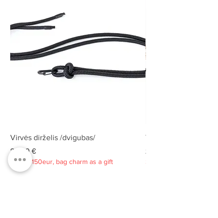
Virvės dirželis /dvigubas/
Virvės dirželis /dvigu
Kaina
Kaina
25,00 €
25,00 €
Spend 150eur, bag charm as a gift
Spend 150eur, bag charm