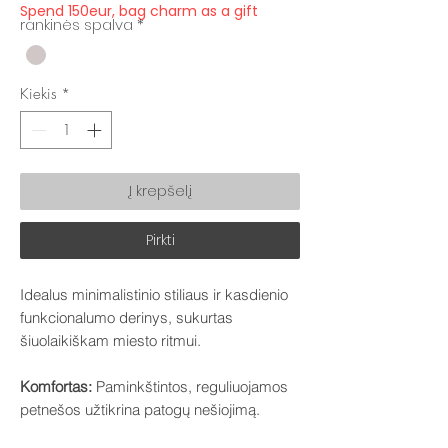
Spend 150eur, bag charm as a gift
rankinės spalva
*
Kiekis
*
Į krepšelį
Pirkti
Idealus minimalistinio stiliaus ir kasdienio
funkcionalumo derinys, sukurtas
šiuolaikiškam miesto ritmui.
Komfortas:
Paminkštintos, reguliuojamos
petnešos užtikrina patogų nešiojimą.