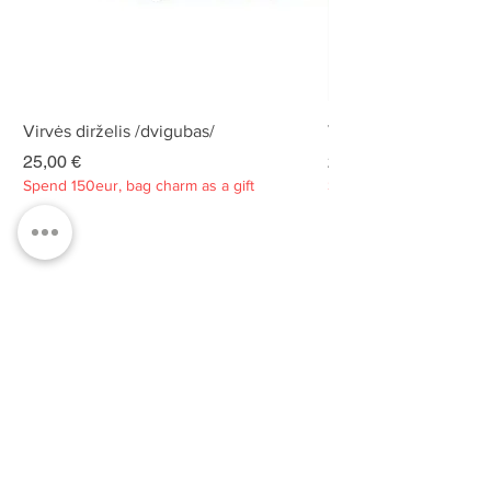
Virvės dirželis /dvigubas/
Virvės dirželis /dvigu
Kaina
Kaina
25,00 €
25,00 €
Spend 150eur, bag charm as a gift
Spend 150eur, bag charm
Privatumo politika
Apie
Kontaktai
Klientų aptarnavimas
Tvarumas