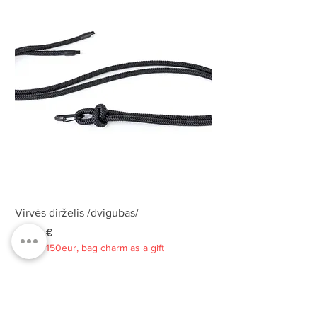
Virvės dirželis /dvigubas/
Virvės dirželis /dvigu
Kaina
Kaina
25,00 €
25,00 €
Spend 150eur, bag charm as a gift
Spend 150eur, bag charm