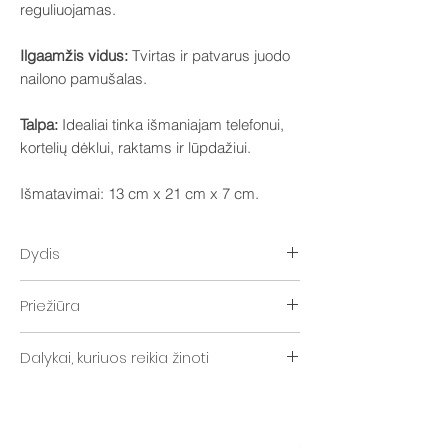
reguliuojamas.
Ilgaamžis vidus:
Tvirtas ir patvarus juodo
nailono pamušalas.
Talpa:
Idealiai tinka išmaniajam telefonui,
kortelių dėklui, raktams ir lūpdažiui.
Išmatavimai: 13 cm x 21 cm x 7 cm.
Dydis
Rankinės dydis: aukštis - 13 cm / plotis - 21
Priežiūra
cm / gylis - 7 cm.
„Distyled“ rankinei valyti naudokite muilo
Dalykai, kuriuos reikia žinoti
putas ir kempinę.
Pagaminta iš perdirbtų kavos tirščių.
Veganiškas, patvarus ir atsparus vandeniui.