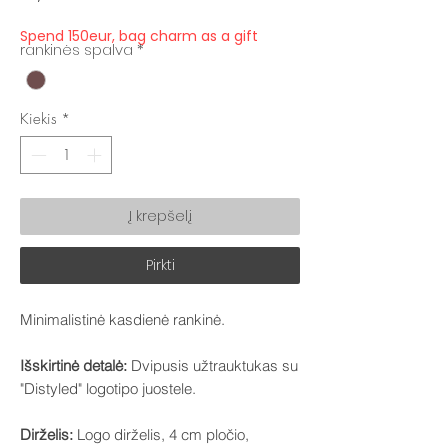
Spend 150eur, bag charm as a gift
rankinės spalva
*
Kiekis
*
Į krepšelį
Pirkti
Minimalistinė kasdienė rankinė.
Išskirtinė detalė:
Dvipusis užtrauktukas su
"Distyled" logotipo juostele.
Dirželis:
Logo dirželis, 4 cm pločio,