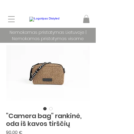
Nemokamas pristatymas Lietuvoje |
Nemokamas pristatymas visame
pasaulyje užsakymams nuo 100 €
"Camera bag" rankinė,
oda iš kavos tirščių
Price
90,00 €