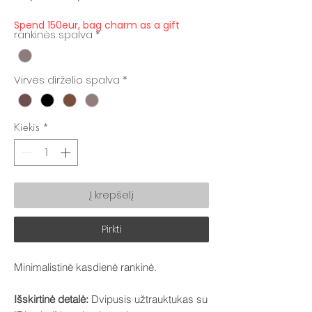
kaina
kaina
Spend 150eur, bag charm as a gift
rankinės spalva
*
Virvės dirželio spalva
*
Kiekis
*
Į krepšelį
Pirkti
Minimalistinė kasdienė rankinė.
Išskirtinė detalė:
Dvipusis užtrauktukas su