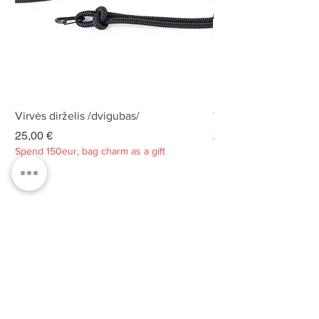
Virvės dirželis /dvigubas/
Virvės dirželis /dvigu
Kaina
Kaina
25,00 €
25,00 €
Spend 150eur, bag charm as a gift
Spend 150eur, bag charm
Privatumo politika
Apie
Kontaktai
Klientų aptarnavimas
Tvarumas