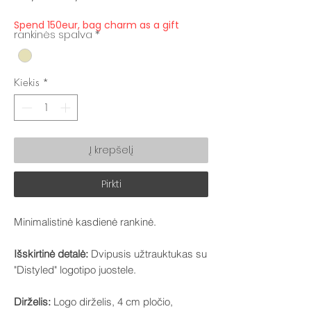
kaina
kaina
Spend 150eur, bag charm as a gift
rankinės spalva
*
Kiekis
*
Į krepšelį
Pirkti
Minimalistinė kasdienė rankinė.
Išskirtinė detalė:
Dvipusis užtrauktukas su
"Distyled" logotipo juostele.
Dirželis:
Logo dirželis, 4 cm pločio,