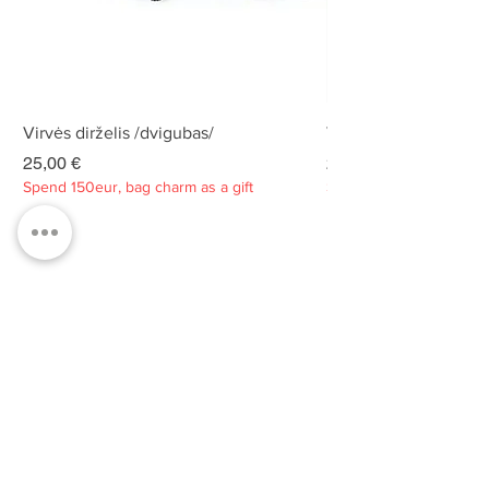
Virvės dirželis /dvigubas/
Virvės dirželis /dvigu
Kaina
Kaina
25,00 €
25,00 €
Spend 150eur, bag charm as a gift
Spend 150eur, bag charm
Privatumo politika
Apie
Kontaktai
Klientų aptarnavimas
Tvarumas