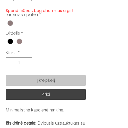
kaina
kaina
Spend 150eur, bag charm as a gift
rankinės spalva
*
Dirželis
*
Kiekis
*
Į krepšelį
Pirkti
Minimalistinė kasdienė rankinė.
Išskirtinė detalė:
Dvipusis užtrauktukas su