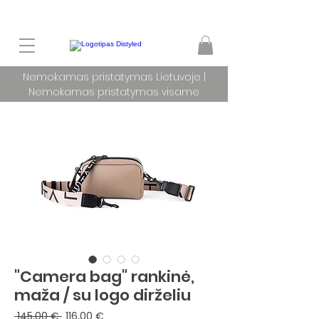
Nemokamas pristatymas Lietuvoje |
Nemokamas pristatymas visame
pasaulyje užsakymams nuo 100 €
"Camera bag" rankinė,
maža / su logo dirželiu
Įprastinė
Pardavimo
 145,00 € 
116,00 €