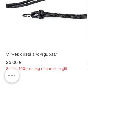
Virvės dirželis /dvigubas/
Virvės dirželis /dvigu
Kaina
Kaina
25,00 €
25,00 €
Spend 150eur, bag charm as a gift
Spend 150eur, bag charm
Privatumo politika
Apie
Kontaktai
Klientų aptarnavimas