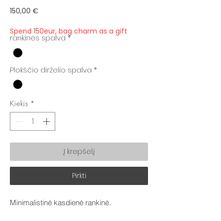
Price
150,00 €
Spend 150eur, bag charm as a gift
rankinės spalva
*
Plokščio dirželio spalva
*
Kiekis
*
Į krepšelį
Pirkti
Minimalistinė kasdienė rankinė.