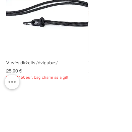
Virvės dirželis /dvigubas/
Virvės dirželis /dvigu
Kaina
Kaina
25,00 €
25,00 €
Spend 150eur, bag charm as a gift
Spend 150eur, bag charm
Privatumo politika
Apie