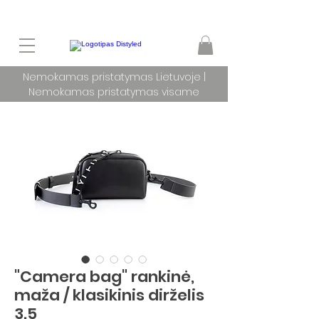
Nemokamas pristatymas Lietuvoje |
Nemokamas pristatymas visame
pasaulyje užsakymams nuo 100 €
"Camera bag" rankinė,
maža / klasikinis dirželis
3.5