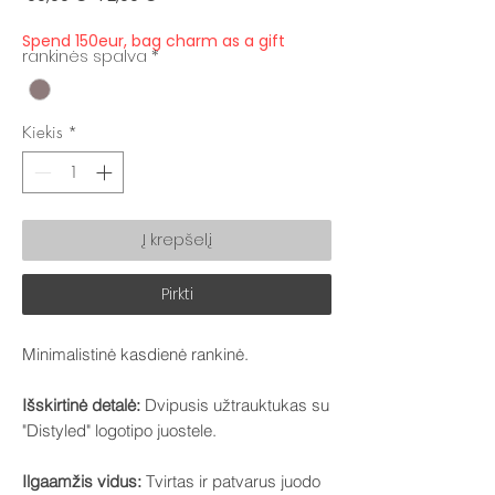
kaina
kaina
Spend 150eur, bag charm as a gift
rankinės spalva
*
Kiekis
*
Į krepšelį
Pirkti
Minimalistinė kasdienė rankinė.
Išskirtinė detalė:
Dvipusis užtrauktukas su
"Distyled" logotipo juostele.
Ilgaamžis vidus:
Tvirtas ir patvarus juodo