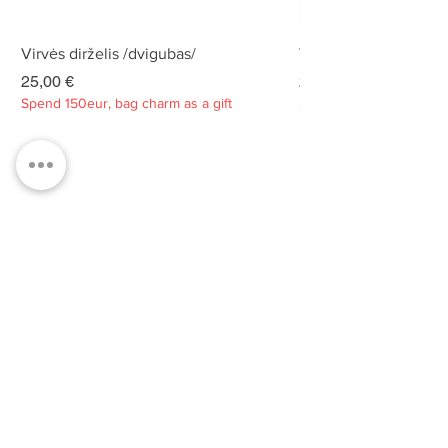
Virvės dirželis /dvigubas/
Virvės dirželis /dvigu
Kaina
Kaina
25,00 €
25,00 €
Spend 150eur, bag charm as a gift
Spend 150eur, bag charm
Privatumo politika
Apie
Kontaktai
Klientų aptarnavimas
Tvarumas
PRENUMERUOKITE MŪSŲ
NAUJIENLAIŠKĮ