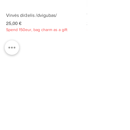
Virvės dirželis /dvigubas/
Virvės dirželis /dvigu
Kaina
Kaina
25,00 €
25,00 €
Spend 150eur, bag charm as a gift
Spend 150eur, bag charm
Privatumo politika
Apie
Kontaktai
Klientų aptarnavimas
Tvarumas
PRENUMERUOKITE MŪSŲ
NAUJIENLAIŠKĮ