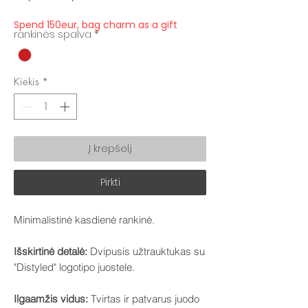
kaina
kaina
Spend 150eur, bag charm as a gift
rankinės spalva
*
Kiekis
*
Į krepšelį
Pirkti
Minimalistinė kasdienė rankinė.
Išskirtinė detalė:
Dvipusis užtrauktukas su
"Distyled" logotipo juostele.
Ilgaamžis vidus:
Tvirtas ir patvarus juodo