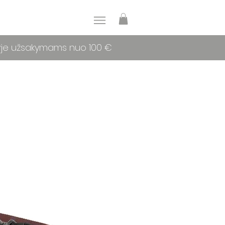
yje užsakymams nuo 100 €