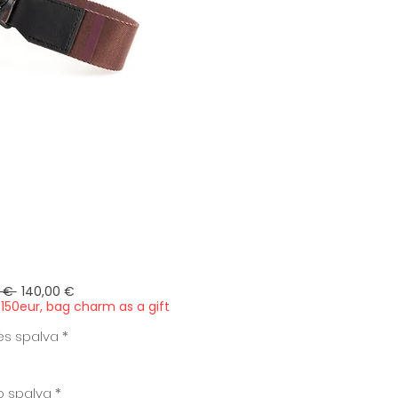
Įprastinė
Pardavimo
 € 
140,00 €
kaina
kaina
150eur, bag charm as a gift
ės spalva
*
io spalva
*