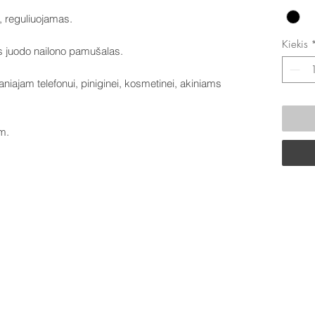
, reguliuojamas.
Kiekis
us juodo nailono pamušalas.
niajam telefonui, piniginei, kosmetinei, akiniams
m.