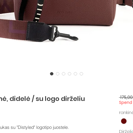
, didelė / su logo dirželiu
 175,00
Spend 
rankin
kas su "Distyled" logotipo juostele.
Diržel