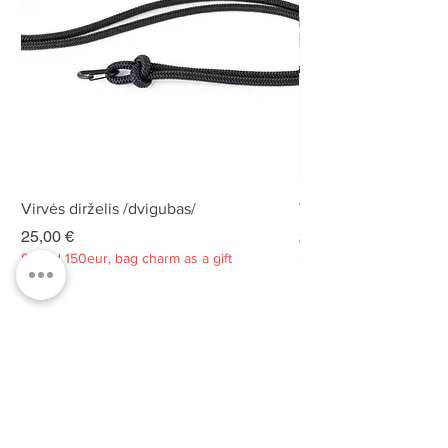
Virvės dirželis /dvigubas/
Virvės dirželis /dvigu
Kaina
Kaina
25,00 €
25,00 €
Spend 150eur, bag charm as a gift
Spend 150eur, bag charm
Privatumo politika
Apie