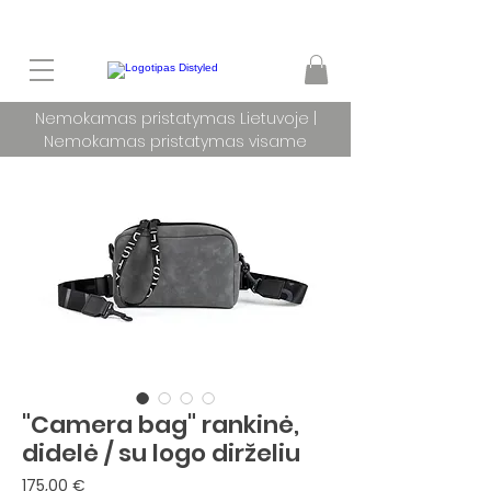
Nemokamas pristatymas Lietuvoje |
Nemokamas pristatymas visame
pasaulyje užsakymams nuo 100 €
"Camera bag" rankinė,
didelė / su logo dirželiu
Price
175,00 €