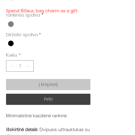
Spend 150eur, bag charm as a gift
rankinės spalva
*
Dirželio spalva
*
Kiekis
*
Į krepšelį
Pirkti
Minimalistinė kasdienė rankinė.
Išskirtinė detalė:
Dvipusis užtrauktukas su