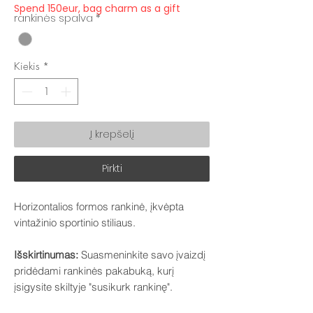
Spend 150eur, bag charm as a gift
rankinės spalva
*
Kiekis
*
Į krepšelį
Pirkti
Horizontalios formos rankinė, įkvėpta
vintažinio sportinio stiliaus.
​Išskirtinumas:
Suasmeninkite savo įvaizdį
pridėdami rankinės pakabuką, kurį
įsigysite skiltyje "susikurk rankinę".