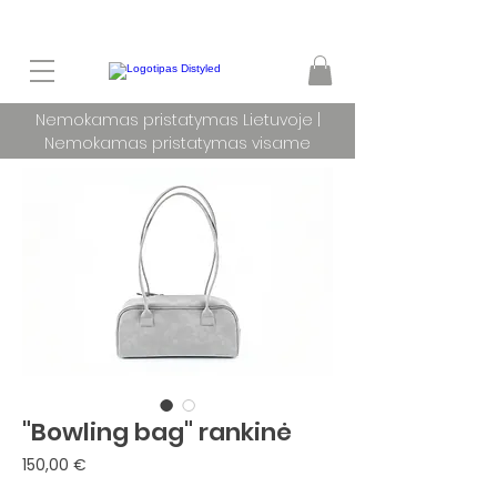
Nemokamas pristatymas Lietuvoje |
Nemokamas pristatymas visame
pasaulyje užsakymams nuo 100 €
"Bowling bag" rankinė
Price
150,00 €