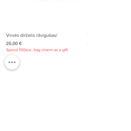
Virvės dirželis /dvigubas/
Virvės dirželis /dvigu
Kaina
Kaina
25,00 €
25,00 €
Spend 150eur, bag charm as a gift
Spend 150eur, bag charm
Privatumo politika
Apie
Kontaktai
Klientų aptarnavimas
Tvarumas