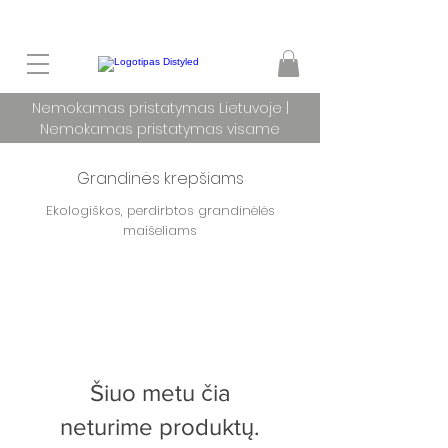
Nemokamas pristatymas Lietuvoje |
Nemokamas pristatymas visame
pasaulyje užsakymams nuo 100 €
Grandinės krepšiams
Ekologiškos, perdirbtos grandinėlės
maišeliams
Šiuo metu čia
neturime produktų.