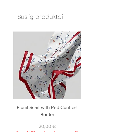
Susiję produktai
Floral Scarf with Red Contrast
Camera bag, small / dou
Border
Kaina
20,00 €