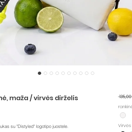
, maža / virvės dirželis
 135,00
rankin
Virvės
kas su "Distyled" logotipo juostele.