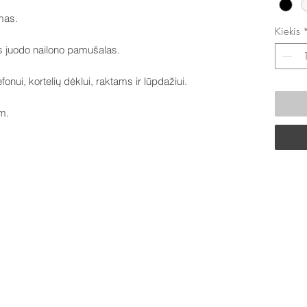
amas.
Kiekis
us juodo nailono pamušalas.
fonui, kortelių dėklui, raktams ir lūpdažiui.
m.