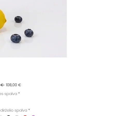
Įprastinė
Pardavimo
 € 
108,00 €
kaina
kaina
ės spalva
*
 dirželio spalva
*