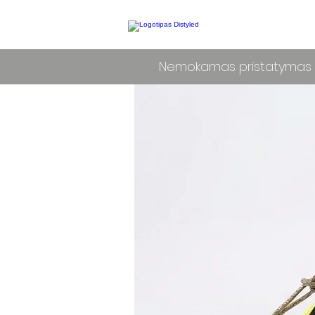
Nemokamas pristatymas L