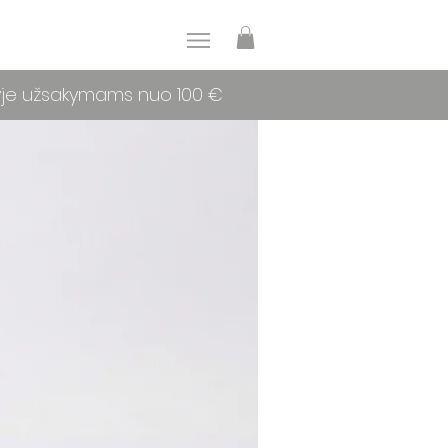
yje užsakymams nuo 100 €