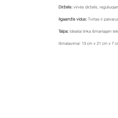
Dirželis:
virvės dirželis, reguliuoj
Ilgaamžis vidus:
Tvirtas ir patvar
Talpa:
Idealiai tinka išmaniajam tele
Išmatavimai: 13 cm x 21 cm x 7 c