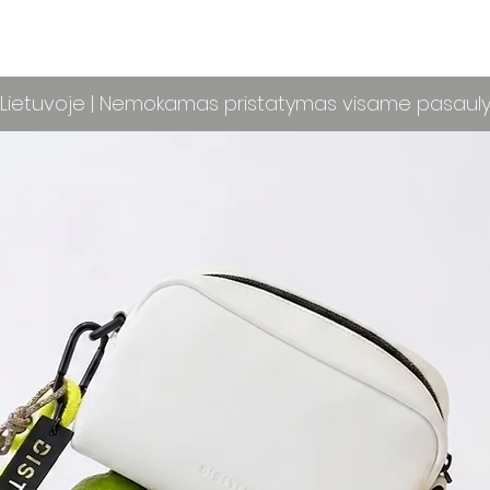
ietuvoje | Nemokamas pristatymas visame pasaul