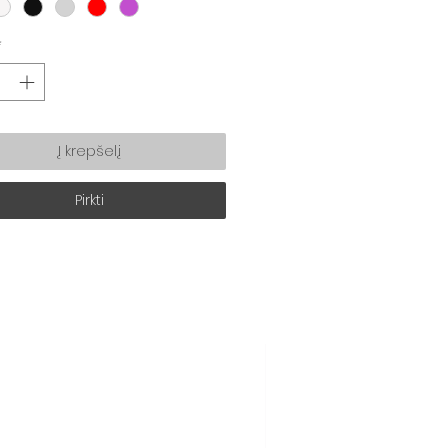
*
Į krepšelį
Pirkti